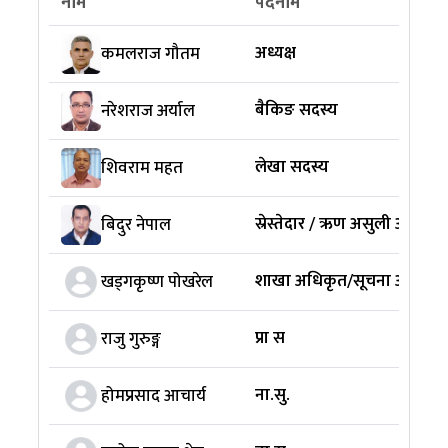
नाम
पदनाम
अध्यक्ष
कमलराज गौतम
बैकिङ सदस्य
नरेशराज अर्याल
लेखा सदस्य
शिवराम महत
स्रेस्तेदार / ऋण असुली अधिकृत
बिदुर नेपाल
शाखा अधिकृत/सूचना अधिकार
खड्गकृष्ण पोखरेल
प्रा स
राजु गुरुङ्ग
ना.सु.
होमप्रसाद आचार्य