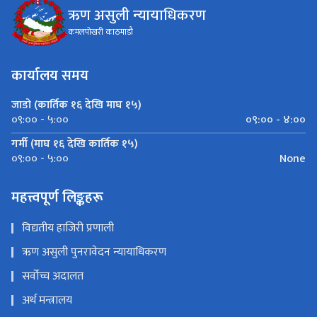
ऋण असुली न्यायाधिकरण
कमलपोखरी काठमाडौ
कार्यालय समय
जाडो (कार्तिक १६ देखि माघ १५)
०९:०० - ४:००
०९:०० - ५:००
गर्मी (माघ १६ देखि कार्तिक १५)
None
०९:०० - ५:००
महत्त्वपूर्ण लिङ्कहरू
विद्यतीय हाजिरी प्रणाली
ऋण असुली पुनरावेदन न्यायाधिकरण
सर्वोच्च अदालत
अर्थ मन्त्रालय