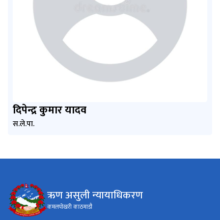
दिपेन्द्र कुमार यादव
स.ले.पा.
ऋण असुली न्यायाधिकरण
कमलपोखरी काठमाडौ